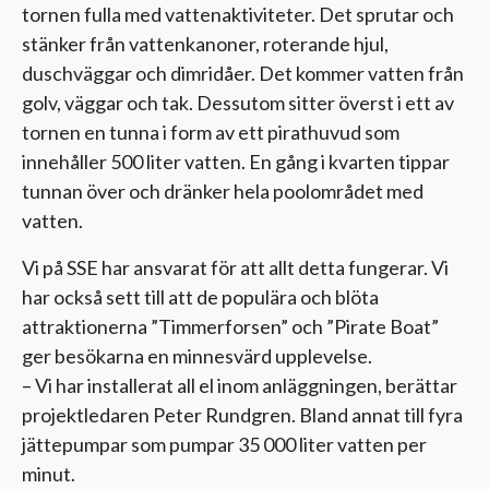
tornen fulla med vattenaktiviteter. Det sprutar och
stänker från vattenkanoner, roterande hjul,
duschväggar och dimridåer. Det kommer vatten från
golv, väggar och tak. Dessutom sitter överst i ett av
tornen en tunna i form av ett pirathuvud som
innehåller 500 liter vatten. En gång i kvarten tippar
tunnan över och dränker hela poolområdet med
vatten.
Vi på SSE har ansvarat för att allt detta fungerar. Vi
har också sett till att de populära och blöta
attraktionerna ”Timmerforsen” och ”Pirate Boat”
ger besökarna en minnesvärd upplevelse.
– Vi har installerat all el inom anläggningen, berättar
projektledaren Peter Rundgren. Bland annat till fyra
jättepumpar som pumpar 35 000 liter vatten per
minut.