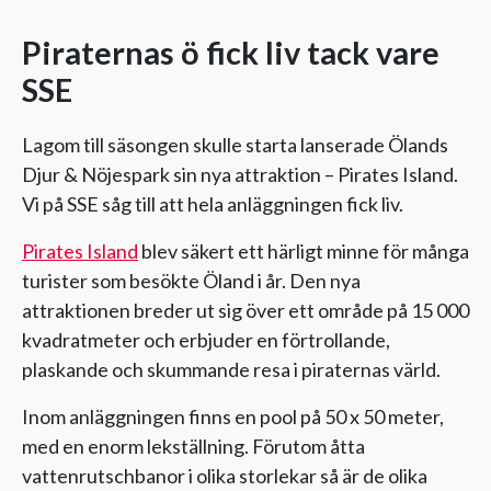
Piraternas ö fick liv tack vare
SSE
Lagom till säsongen skulle starta lanserade Ölands
Djur & Nöjespark sin nya attraktion – Pirates Island.
Vi på SSE såg till att hela anläggningen fick liv.
Pirates Island
blev säkert ett härligt minne för många
turister som besökte Öland i år. Den nya
attraktionen breder ut sig över ett område på 15 000
kvadratmeter och erbjuder en förtrollande,
plaskande och skummande resa i piraternas värld.
Inom anläggningen finns en pool på 50 x 50 meter,
med en enorm lekställning. Förutom åtta
vattenrutschbanor i olika storlekar så är de olika