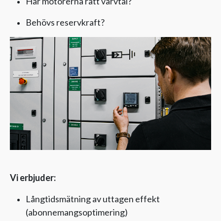
Har motorerna rätt varvtal?
Behövs reservkraft?
Vi erbjuder:
Långtidsmätning av uttagen effekt
(abonnemangsoptimering)