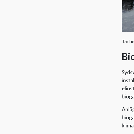
Tar h
Bi
Sydsv
insta
elins
bioga
Anlä
bioga
klima