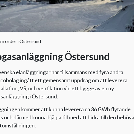
em order i Östersund
ogasanläggning Östersund
enska elanläggningar har tillsammans med fyra andra
lcobolag ingått ett gemensamt uppdrag om att leverera
tallation, VS, och ventilation vid ett bygge av en ny
sanläggning i Östersund.
ggningen kommer att kunna leverera ca 36 GWh flytande
s och därmed kunna hjälpa till med att bidra till den behö
tomställningen.