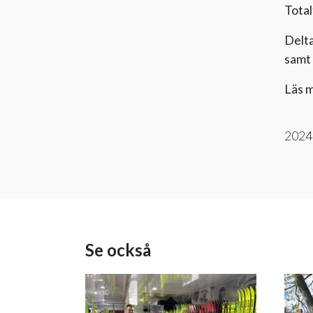
Total
Delta
samt
Läs m
2024
Se också